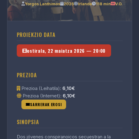
Yorgos Lanthimos
2025
Irlanda
118 min
V.O.
PROIEKZIO DATA
ostirala, 22 maiatza 2026 — 20:00
PREZIOA
Prezioa (Leihatila):
6,10€
Prezioa (Internet):
6,10€
SARRERAK EROSI
SINOPSIA
Dos jóvenes conspiranoicos secuestran a la