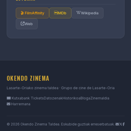
🎬 FilmAffinity
IMDb
Wikipedia
Web
OKENDO ZINEMA
Lasarte-Oriako zinema taldea · Grupo de cine de Lasarte-Oria
Kutxabank Tickets
Datozenak
Historikoa
Bloga
Zinemaldia
Harremana
© 2026 Okendo Zinema Taldea. Eskubide guztiak erreserbatuak.