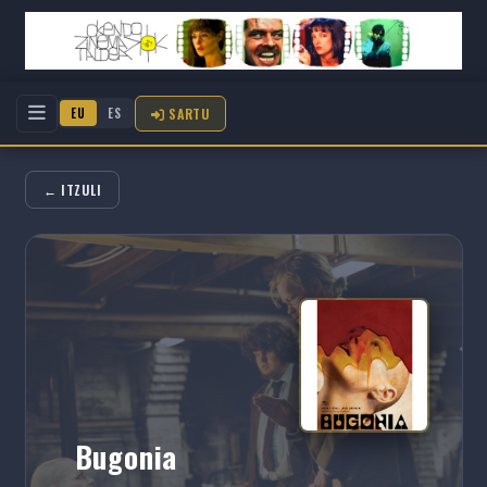
SARTU
EU
ES
← ITZULI
Bugonia