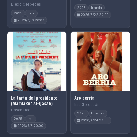
Diego Céspedes
2025
Irlanda
2025
Txile
2026/5/22 20:00
2026/6/19 20:00
La tarta del presidente
Aro berria
(Mamlaket Al-Qasab)
Irati Gorostidi
Hasan Hadi
2025
Espainia
2025
Irak
2026/4/24 20:00
2026/5/8 20:00