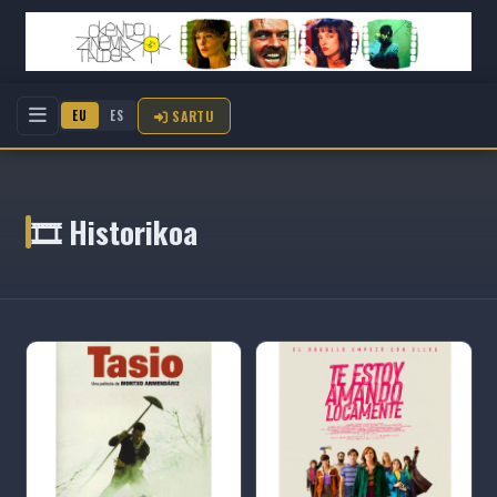
SARTU
EU
ES
🎞️ Historikoa