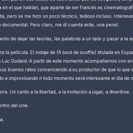
a en el que hablan, que aparte de ser francés es cinematográ
da, pero se me hizo un poco técnico, tedioso incluso. Interesa
documental. Pero claro, me dí cuenta arde, una pena!.
nto de dejar las teorías, las palabras a un lado y pasar a la a
la película. El rodaje de (À bout de souffle) titulada en Españ
 Luc Godard. A partir de este momento acompañamos con en
us buenos ratos convenciendo a su productor de que lo que e
ito e improvisando n todo momento será interesante el día de
ora. Un canto a la libertad, a la invitación a jugar, a divertirse.
ntro del cine.
a.