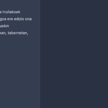
ta Iruñakoek
goa ere edizio ona
zuekin
xean, tabernetan,