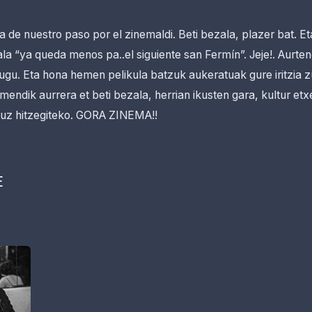
 de nuestro paso por el zinemaldi. Beti bezala, plazer bat. E
la “ya queda menos pa..el siguiente san Fermín”. Jeje!. Aurten
dugu. Eta hona hemen pelikula batzuk aukeratuak gure iritzia 
endik aurrera et beti bezala, herrian ikusten gara, kultur et
ruz hitzegiteko. GORA ZINEMA!!
E