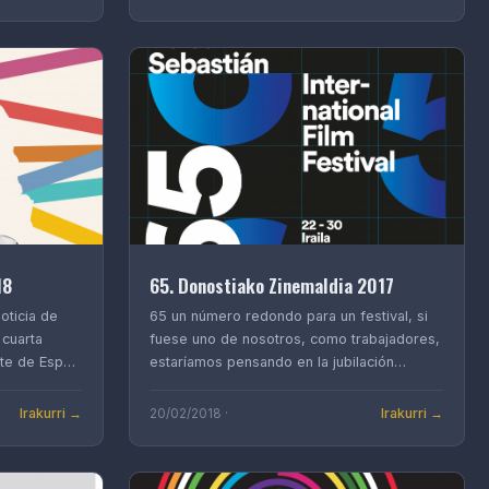
18
65. Donostiako Zinemaldia 2017
oticia de
65 un número redondo para un festival, si
 cuarta
fuese uno de nosotros, como trabajadores,
ante de Esp…
estaríamos pensando en la jubilación…
Irakurri →
Irakurri →
20/02/2018 ·