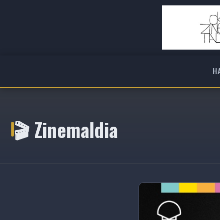
H
🎬 Zinemaldia