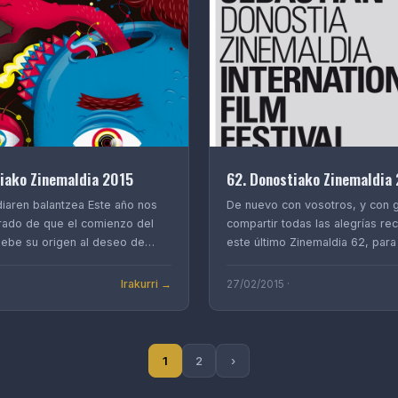
iako Zinemaldia 2015
62. Donostiako Zinemaldia
diaren balantzea Este año nos
De nuevo con vosotros, y con 
ado de que el comienzo del
compartir todas las alegrías re
debe su origen al deseo de
este último Zinemaldia 62, par
Irakurri →
27/02/2015 ·
1
2
›