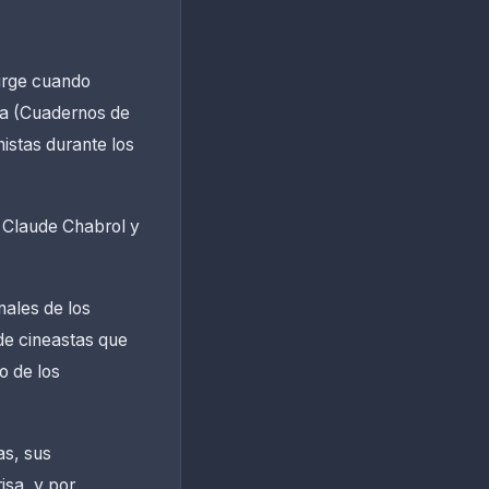
surge cuando
éma (Cuadernos de
istas durante los
o Claude Chabrol y
nales de los
 de cineastas que
o de los
as, sus
isa, y por