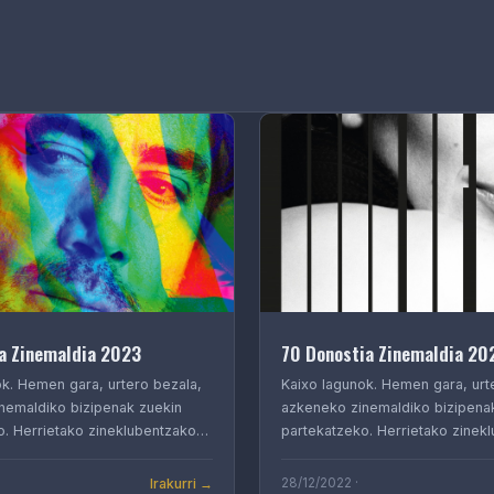
a Zinemaldia 2023
70 Donostia Zinemaldia 20
ok. Hemen gara, urtero bezala,
Kaixo lagunok. Hemen gara, urt
nemaldiko bizipenak zuekin
azkeneko zinemaldiko bizipena
o. Herrietako zineklubentzako…
partekatzeko. Herrietako zine
Irakurri →
28/12/2022 ·