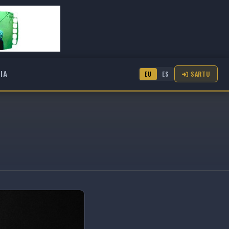
IA
SARTU
EU
ES