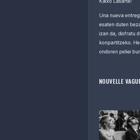
Kaixo Lasarte!
Una nueva entrega
esaten duten beza
izan da, disfratu 
konpartitzeko. Hem
ondoren peliei bu
NOUVELLE VAGU