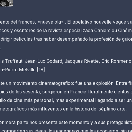
mente del francés, «nueva ola» . El apelativo nouvelle vague 
ticos y escritores de la revista especializada Cahiers du Cin
dirigir películas tras haber desempeñado la profesión de guion
.
ois Truffaut, Jean-Luc Godard, Jacques Rivette, Éric Rohmer 
n-Pierre Melville.[18]
e un movimiento cinematográfico: fue una explosión. Entre fi
pios de los sesenta, surgieron en Francia literalmente cientos
tilo de cine más personal, más experimental llegando a ser un
tográficos más influyentes en la historia del séptimo arte.
 primera parte nos presenta este momento y a sus protagonist
comparten sus ideas, los escenarios que les acogieron, sin pr