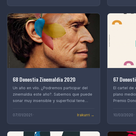
68 Donostia Zinemaldia 2020
67 Donosti
Un año en vilo. ¿Podremos participar del
El cartel de
zinemaldia este año?. Sabemos que puede
plano medio 
sonar muy insensible y superficial tene…
Premio Dono
Do…
Irakurri →
07/01/2021 ·
10/03/2020 ·