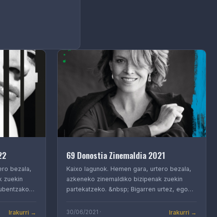
22
69 Donostia Zinemaldia 2021
ero bezala,
Kaixo lagunok. Hemen gara, urtero bezala,
k zuekin
azkeneko zinemaldiko bizipenak zuekin
klubentzako…
partekatzeko. &nbsp; Bigarren urtez, ego…
Irakurri →
Irakurri →
30/06/2021 ·