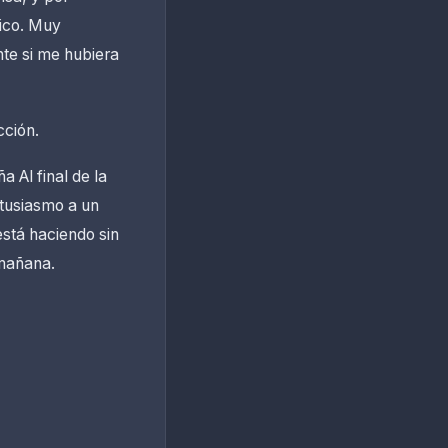
fico. Muy
nte si me hubiera
cción.
a Al final de la
tusiasmo a un
stá haciendo sin
 mañana.