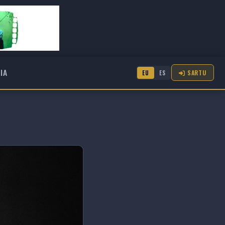
IA
SARTU
EU
ES