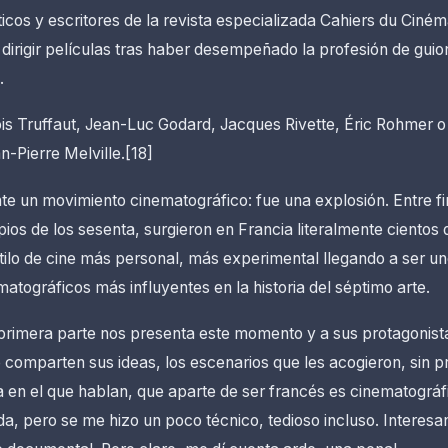
ticos y escritores de la revista especializada Cahiers du Cin
dirigir películas tras haber desempeñado la profesión de guion
.
ois Truffaut, Jean-Luc Godard, Jacques Rivette, Éric Rohmer 
n-Pierre Melville.[18]
e un movimiento cinematográfico: fue una explosión. Entre fi
pios de los sesenta, surgieron en Francia literalmente cientos
tilo de cine más personal, más experimental llegando a ser un
tográficos más influyentes en la historia del séptimo arte.
 primera parte nos presenta este momento y a sus protagonist
comparten sus ideas, los escenarios que les acogieron, sin pr
a en el que hablan, que aparte de ser francés es cinematográ
da, pero se me hizo un poco técnico, tedioso incluso. Interesa