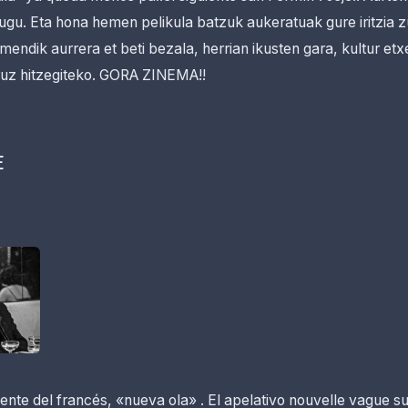
dugu. Eta hona hemen pelikula batzuk aukeratuak gure iritzia 
endik aurrera et beti bezala, herrian ikusten gara, kultur et
ruz hitzegiteko. GORA ZINEMA!!
E
mente del francés, «nueva ola» . El apelativo nouvelle vague 