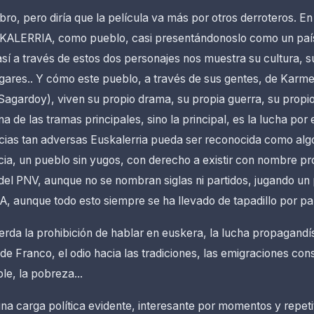
libro, pero diría que la película va más por otros derroteros. E
KALERRIA, como pueblo, casi presentándonoslo como un país
sí a través de estos dos personajes nos muestra su cultura, su
lugares.. Y cómo este pueblo, a través de sus gentes, de Karme
agardoy), viven su propio drama, su propia guerra, su propio
a de las tramas principales, sino la principal, es la lucha por 
cias tan adversas Euskalerria pueda ser reconocida como alg
ia, un pueblo sin yugos, con derecho a existir con nombre pro
 del PNV, aunque no se nombran siglas ni partidos, jugando u
A, aunque todo esto siempre se ha llevado de tapadillo por pa
rda la prohibición de hablar en euskera, la lucha propagandís
de Franco, el odio hacia las tradiciones, las emigraciones cons
le, la pobreza...
una carga política evidente, interesante por momentos y repeti