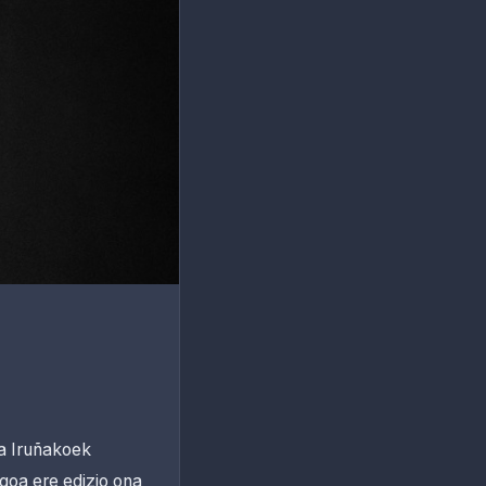
ta Iruñakoek
goa ere edizio ona