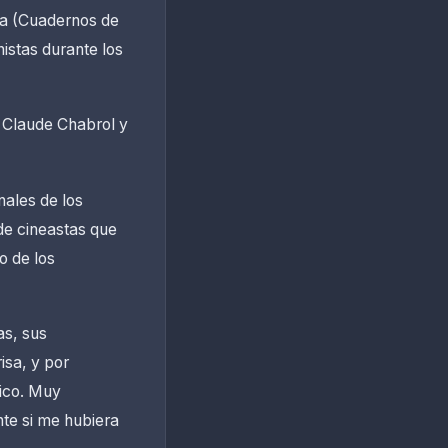
éma (Cuadernos de
istas durante los
o Claude Chabrol y
nales de los
 de cineastas que
o de los
as, sus
isa, y por
fico. Muy
nte si me hubiera