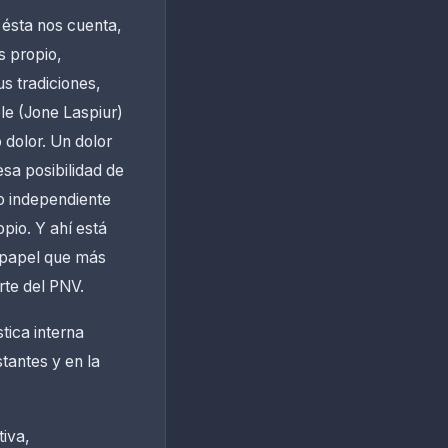
n ésta nos cuenta,
 propio,
s tradiciones,
le (Jone Laspiur)
 dolor. Un dolor
esa posibilidad de
o independiente
pio. Y ahí está
n papel que más
rte del PNV.
tica interna
tantes y en la
tiva,