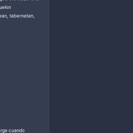
zuekin
xean, tabernetan,
surge cuando