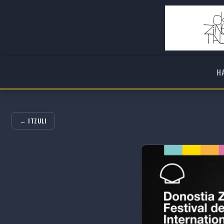
H
← ITZULI