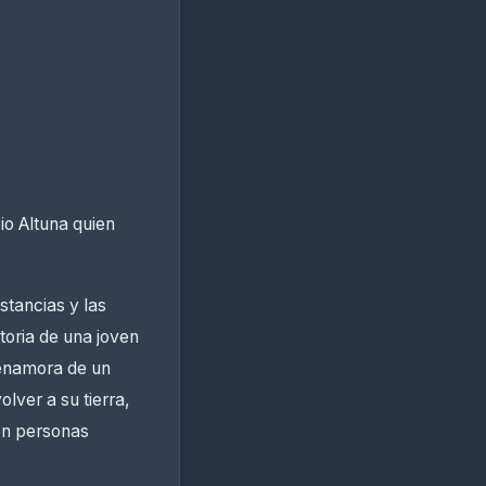
io Altuna quien
stancias y las
storia de una joven
 enamora de un
lver a su tierra,
 en personas