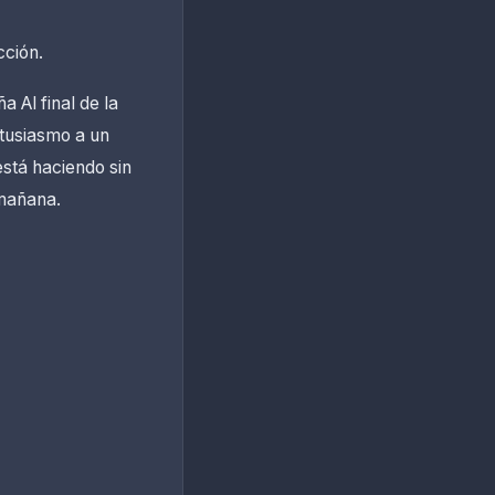
cción.
a Al final de la
tusiasmo a un
stá haciendo sin
 mañana.