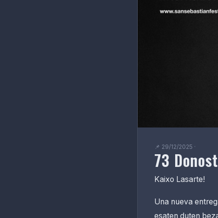
📌 29/12/2025 ·
73 Donost
Kaixo Lasarte!
Una nueva entrega
esaten duten beza