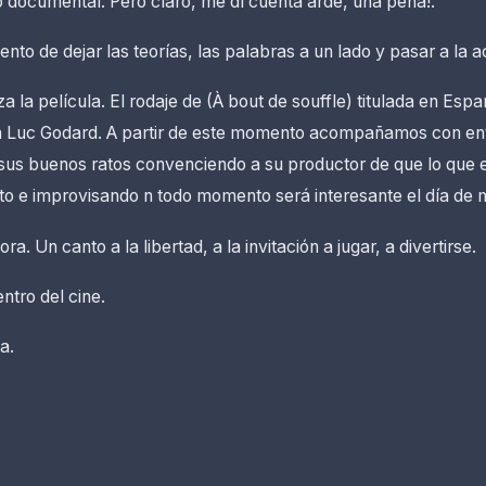
documental. Pero claro, me dí cuenta arde, una pena!.
nto de dejar las teorías, las palabras a un lado y pasar a la a
la película. El rodaje de (À bout de souffle) titulada en Españ
 Luc Godard. A partir de este momento acompañamos con en
us buenos ratos convenciendo a su productor de que lo que e
ito e improvisando n todo momento será interesante el día de
ora. Un canto a la libertad, a la invitación a jugar, a divertirse.
ntro del cine.
a.